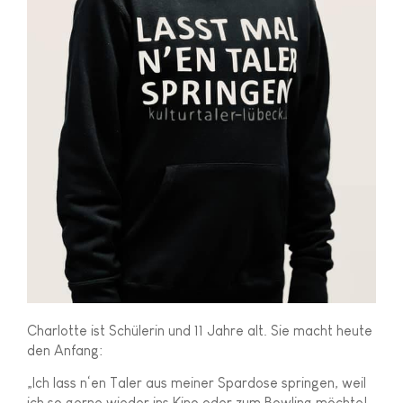
Charlotte ist Schülerin und 11 Jahre alt. Sie macht heute
den Anfang:
„Ich lass n‘en Taler aus meiner Spardose springen, weil
ich so gerne wieder ins Kino oder zum Bowling möchte!